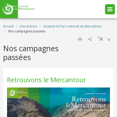
Aller au contenu principal
Fil d'Ariane
Accueil
Des actions
Soutenir le Parc national du Mercantour
Nos campagnes passées
+
A
-
A
Imprimer
Nos campagnes
passées
Retrouvons le Mercantour