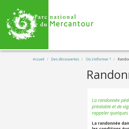
Aller au contenu principal
Fil d'Ariane
Accueil
Des découvertes
Où s'informer ?
Randon
Randonn
La randonnée péde
préalable et de vi
rappeler quelques 
La randonnée dans
les conditions év