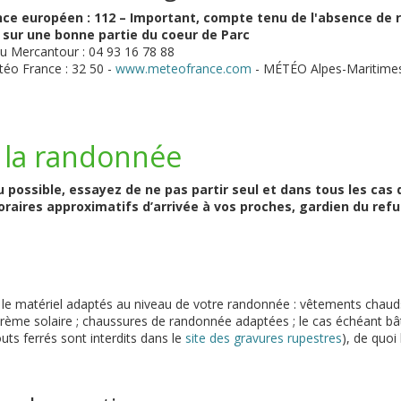
nce européen : 112 – Important, compte tenu de l'absence de 
 sur une bonne partie du coeur de Parc
du Mercantour : 04 93 16 78 88
éo France : 32 50 -
www.meteofrance.com
- MÉTÉO Alpes-Maritimes 
 la randonnée
 possible, essayez de ne pas partir seul et dans tous les cas 
oraires approximatifs d’arrivée à vos proches, gardien du ref
 le matériel adaptés au niveau de votre randonnée : vêtements chauds,
; crème solaire ; chaussures de randonnée adaptées ; le cas échéant 
uts ferrés sont interdits dans le
site des gravures rupestres
), de quoi