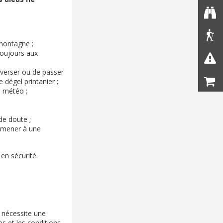
 montagne ;
toujours aux
traverser ou de passer
e dégel printanier ;
a météo ;
de doute ;
t mener à une
en sécurité.
 nécessite une
es et les conditions