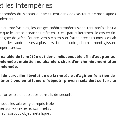
t les intempéries
randonnées du Mercantour se situent dans des secteurs de montagne d
pidement.
ts et imprévisibles, les orages méditerranéens s’abattent parfois bru
que le temps paraissait clément. C’est particulièrement le cas en fin 
pagner de grêle, foudre, vents violents et fortes précipitations. Ces 
our les randonneurs à plusieurs titres : foudre, cheminement glissant, 
empératures…
réalable de la météo est donc indispensable afin d’adapter au
donnée : maintien ou abandon, choix d’un cheminement alter
randonnée.
 de surveiller l’évolution de la météo et d’agir en fonction d
iner à vouloir atteindre l’objectif prévu si cela doit se faire 
 fortes pluie, quelques conseils de sécurité :
r sous les arbres, y compris isolé ;
her sur les crêtes et sommets ;
r sur soi tout objet métallique ;