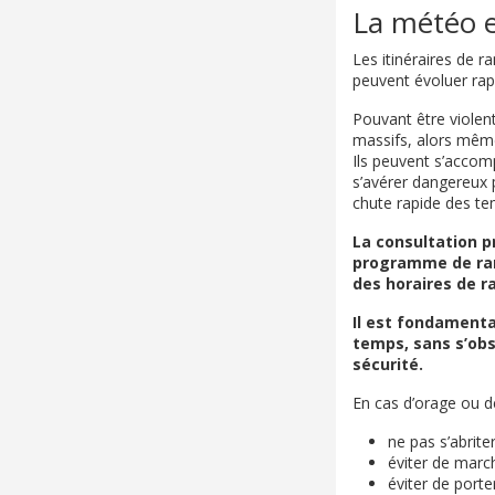
La météo e
Les itinéraires de 
peuvent évoluer ra
Pouvant être violen
massifs, alors même 
Ils peuvent s’accom
s’avérer dangereux p
chute rapide des t
La consultation p
programme de ran
des horaires de 
Il est fondamental
temps, sans s’obst
sécurité.
En cas d’orage ou de
ne pas s’abrite
éviter de marc
éviter de porte