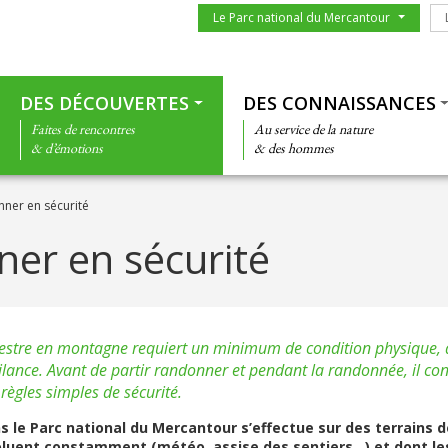
Menu du parc
Le
Le Parc national du Mercantour
Thématiques
DES DÉCOUVERTES
DES CONNAISSANCES
Faites de rencontres
Au service de la nature
& d’émotions
& des hommes
ner en sécurité
er en sécurité
stre en montagne requiert un minimum de condition physique, 
gilance. Avant de partir randonner et pendant la randonnée, il co
règles simples de sécurité.
 le Parc national du Mercantour s’effectue sur des terrains
oluent constamment (météo, assise des sentiers…) et dont le