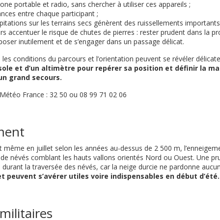
one portable et radio, sans chercher à utiliser ces appareils ;
ances entre chaque participant ;
ipitations sur les terrains secs génèrent des ruissellements important
rs accentuer le risque de chutes de pierres : rester prudent dans la pr
xposer inutilement et de s’engager dans un passage délicat.
, les conditions du parcours et l’orientation peuvent se révéler délicat
ole et d’un altimètre pour repérer sa position et définir la ma
’un grand secours.
téo France : 32 50 ou 08 99 71 02 06
ment
 et même en juillet selon les années au-dessus de 2 500 m, l’enneigem
de névés comblant les hauts vallons orientés Nord ou Ouest. Une pru
 durant la traversée des névés, car la neige durcie ne pardonne aucun
t peuvent s’avérer utiles voire indispensables en début d’été.
militaires