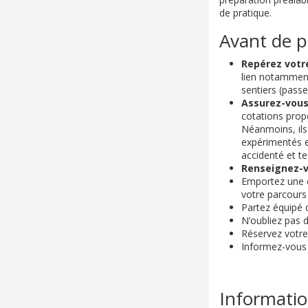
de pratique.
Avant de p
Repérez votre
lien notamment 
sentiers (passer
Assurez-vous 
cotations prop
Néanmoins, ils 
expérimentés e
accidenté et t
Renseignez-v
Emportez une c
votre parcours 
Partez équipé 
N’oubliez pas d
Réservez votre 
Informez-vous
Informatio