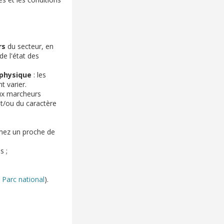
rs
du secteur, en
de l'état des
 physique
: les
t varier.
aux marcheurs
et/ou du caractère
rmez un proche de
s ;
 Parc national
).