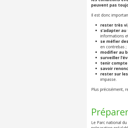
peuvent pas toujo
Il est donc importan
rester très vi
s’adapter au 
informations et
se méfier de
en contrebas ;
modifier au be
surveiller l’
tenir compte 
savoir renon
rester sur le
impasse.
Plus précisément, re
Prépare
Le Parc national du
préparation préalabl