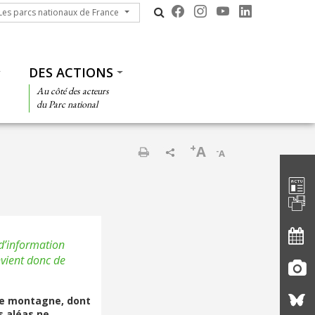
s parcs nationaux de France
Les parcs nationaux de France
DES ACTIONS
Au côté des acteurs
du Parc national
+
A
-
A
Barre d'
Imprimer
d’information
nvient donc de
 de montagne, dont
s aléas ne