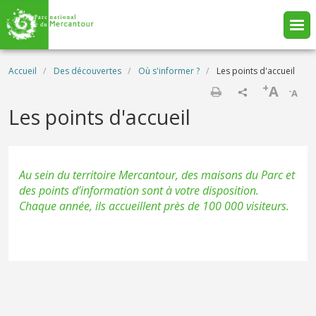
Aller au contenu principal
Fil d'Ariane
Accueil
Des découvertes
Où s'informer ?
Les points d'accueil
+
A
-
A
Imprimer
Les points d'accueil
Au sein du territoire Mercantour, des maisons du Parc et
des points d’information sont à votre disposition.
Chaque année, ils accueillent près de 100 000 visiteurs.