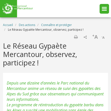
Aller au contenu principal
Fil d'Ariane
Accueil
Des actions
Connaître et protéger
Le Réseau Gypaète Mercantour, observez, participez !
+
A
-
A
Imprimer
Le Réseau Gypaète
Mercantour, observez,
participez !
Depuis une dizaine d’années le Parc national du
Mercantour anime un réseau de suivi des gypaètes des
Alpes du Sud grâce aux observateurs qui communiquent
leurs informations.
Le programme de réintroduction du gypaète barbu dans
les Alpes a suscité une mobilisation sans égale des