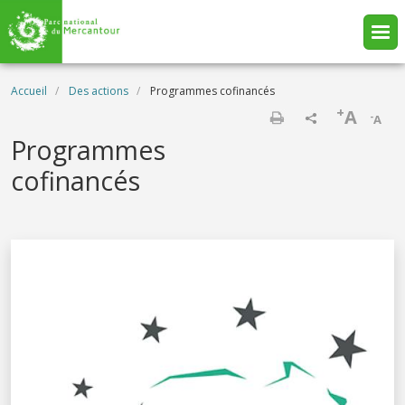
Aller au contenu principal
Fil d'Ariane
Accueil
Des actions
Programmes cofinancés
+
A
-
A
Imprimer
Programmes
cofinancés