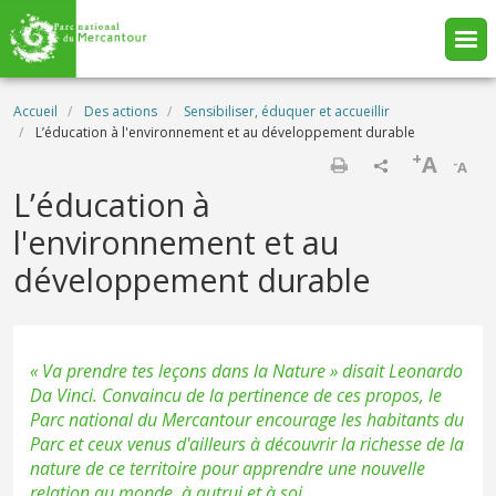
Aller au contenu principal
Fil d'Ariane
Accueil
Des actions
Sensibiliser, éduquer et accueillir
L’éducation à l'environnement et au développement durable
+
A
-
A
Imprimer
L’éducation à
l'environnement et au
développement durable
«
Va prendre tes leçons dans la Nature
» disait Leonardo
Da Vinci. Convaincu de la pertinence de ces propos, le
Parc national du Mercantour encourage les habitants du
Parc et ceux venus d'ailleurs à découvrir la richesse de la
nature de ce territoire pour apprendre une nouvelle
relation au monde, à autrui et à soi.