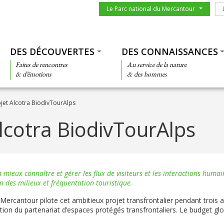
Menu du parc
Le
Le Parc national du Mercantour
Thématiques
DES DÉCOUVERTES
DES CONNAISSANCES
Faites de rencontres
Au service de la nature
& d’émotions
& des hommes
jet Alcotra BiodivTourAlps
Alcotra BiodivTourAlps
 mieux connaître et gérer les flux de visiteurs et les interactions humai
on des milieux et fréquentation touristique.
 Mercantour pilote cet ambitieux projet transfrontalier pendant trois
stion du partenariat d’espaces protégés transfrontaliers. Le budget glo