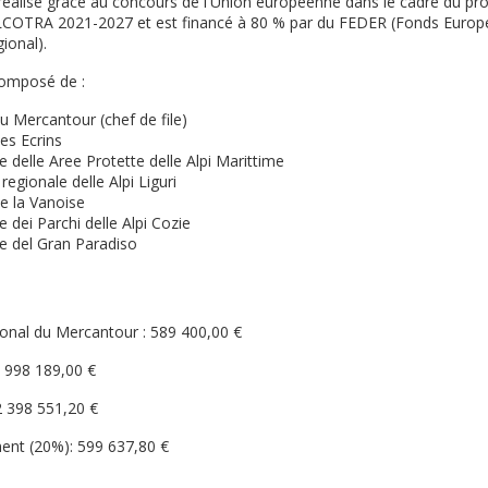
réalisé grâce au concours de l'Union européenne dans le cadre du p
 ALCOTRA 2021-2027 et est financé à 80 % par du FEDER (Fonds Europ
onal).
composé de :
u Mercantour (chef de file)
es Ecrins
e delle Aree Protette delle Alpi Marittime
regionale delle Alpi Liguri
de la Vanoise
e dei Parchi delle Alpi Cozie
e del Gran Paradiso
onal du Mercantour : 589 400,00 €
2 998 189,00 €
2 398 551,20 €
ent (20%): 599 637,80 €