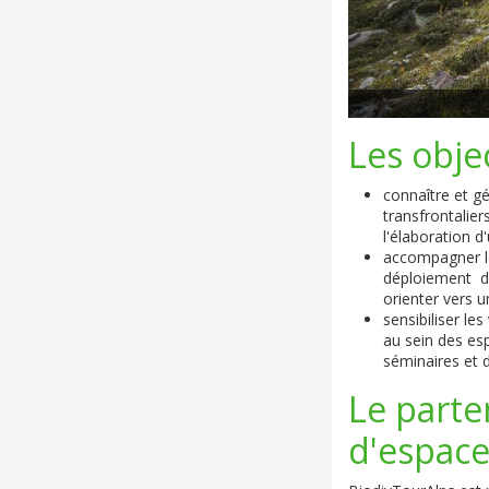
Les objec
connaître et gé
transfrontalie
l'élaboration 
accompagner le
déploiement de
orienter vers 
sensibiliser le
au sein des es
séminaires et
Le parte
d'espace