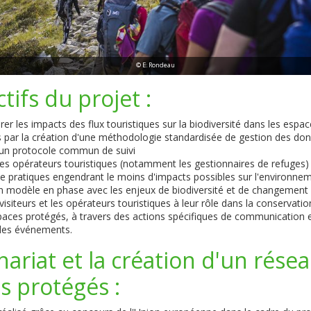
© E. Rondeau
tifs du projet :
rer les impacts des flux touristiques sur la biodiversité dans les espa
rs par la création d'une méthodologie standardisée de gestion des do
d'un protocole commun de suivi
s opérateurs touristiques (notamment les gestionnaires de refuges) 
 pratiques engendrant le moins d'impacts possibles sur l'environneme
un modèle en phase avec les enjeux de biodiversité et de changement 
s visiteurs et les opérateurs touristiques à leur rôle dans la conservatio
paces protégés, à travers des actions spécifiques de communication 
 des événements.
nariat et la création d'un rése
s protégés :