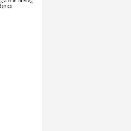
rogramme Interreg
éen de