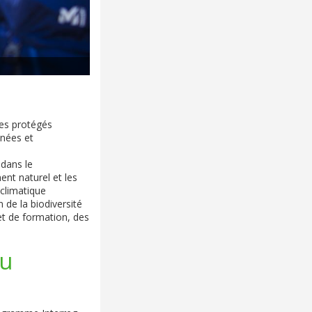
ces protégés
nnées et
dans le
nt naturel et les
climatique
n de la biodiversité
et de formation, des
au