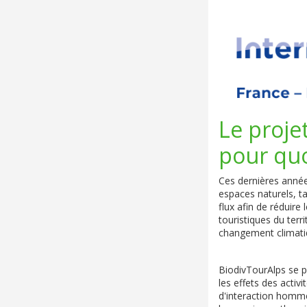
Le proje
pour quo
Ces dernières année
espaces naturels, ta
flux afin de réduir
touristiques du terr
changement climati
BiodivTourAlps se 
les effets des activ
d'interaction homme-