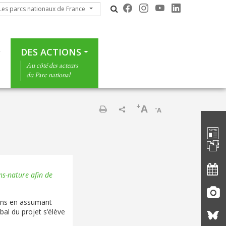
s parcs nationaux de France
Les parcs nationaux de France
DES ACTIONS
Au côté des acteurs
du Parc national
+
A
-
A
Barre d'
Imprimer
ns-nature afin de
 ans en assumant
bal du projet s’élève