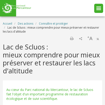
Aller au contenu principal
Fil d'Ariane
Accueil
Des actions
Connaître et protéger
Lac de Scluos : mieux comprendre pour mieux préserver et restaurer
les lacs d'altitude
+
A
-
A
Imprimer
Lac de Scluos :
mieux comprendre pour mieux
préserver et restaurer les lacs
d'altitude
Au cœur du Parc national du Mercantour, le lac de Scluos
fait l'objet d'un important programme de restauration
écologique et de suivi scientifique.