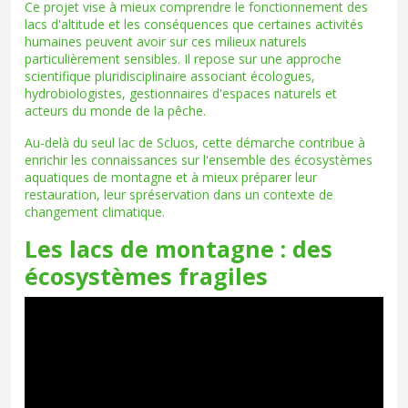
Ce projet vise à mieux comprendre le fonctionnement des
lacs d'altitude et les conséquences que certaines activités
humaines peuvent avoir sur ces milieux naturels
particulièrement sensibles. Il repose sur une approche
scientifique pluridisciplinaire associant écologues,
hydrobiologistes, gestionnaires d'espaces naturels et
acteurs du monde de la pêche.
Au-delà du seul lac de Scluos, cette démarche contribue à
enrichir les connaissances sur l'ensemble des écosystèmes
aquatiques de montagne et à mieux préparer leur
restauration, leur spréservation dans un contexte de
changement climatique.
Les lacs de montagne : des
écosystèmes fragiles