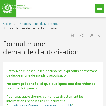
Aller au contenu principal
Fil d'Ariane
Accueil
Le Parc national du Mercantour
Formuler une demande d’autorisation
+
A
-
A
Imprimer
Formuler une
demande d’autorisation
Retrouvez ci-dessous les documents explicatifs permettant
de déposer une demande d'autorisation.
Ne sont présentés ici que quelques uns des thèmes
les plus fréquents.
Pour tout autre thème, demandez directement les
informations nécessaires en écrivant à
"
autorisations@mercantour-parcnational.fr
"