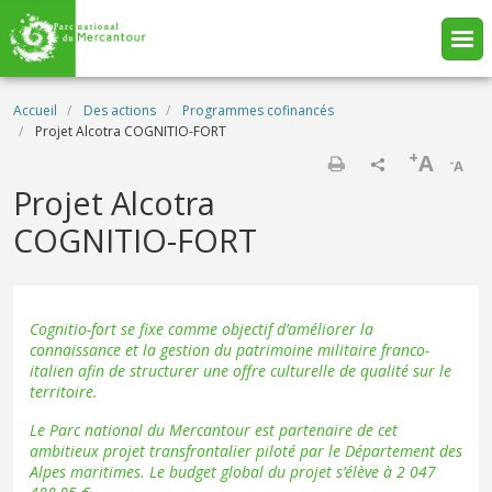
Aller au contenu principal
Fil d'Ariane
Accueil
Des actions
Programmes cofinancés
Projet Alcotra COGNITIO-FORT
+
A
-
A
Imprimer
Projet Alcotra
COGNITIO-FORT
Cognitio-fort se fixe comme objectif d’améliorer la
connaissance et la gestion du patrimoine militaire franco-
italien afin de structurer une offre culturelle de qualité sur le
territoire.
Le Parc national du Mercantour est partenaire de cet
ambitieux projet transfrontalier piloté par le Département des
Alpes maritimes. Le budget global du projet s’élève à 2 047