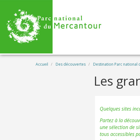
Aller au contenu principal
Fil d'Ariane
Accueil
Des découvertes
Destination Parc national
Les gran
Quelques sites inc
Partez à la découv
une sélection de s
tous accessibles p