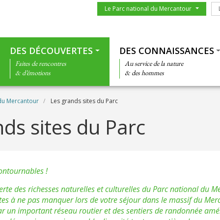
Menu du parc
Le
Le Parc national du Mercantour
Thématiques
DES DÉCOUVERTES
DES CONNAISSANCES
Faites de rencontres
Au service de la nature
& d’émotions
& des hommes
 du Mercantour
Les grands sites du Parc
ds sites du Parc
ontournables !
erte des richesses naturelles et culturelles du Parc national du M
ites à ne pas manquer lors de votre séjour dans le massif du Merc
ar un important réseau routier et des sentiers de randonnée am