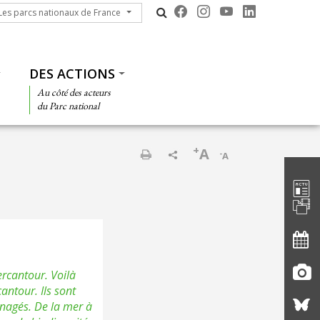
s parcs nationaux de France
Les parcs nationaux de France
DES ACTIONS
Au côté des acteurs
du Parc national
+
A
-
A
Barre d'
Imprimer
ercantour. Voilà
antour. Ils sont
énagés. De la mer à