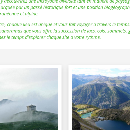
y découvrirez une incroyable diversité tant en matière de paysage
arquée par un passé historique fort et une position biogéograph
ranéenne et alpine.
tre, chaque lieu est unique et vous fait voyager à travers le temps
panoramas que vous offre la succession de lacs, cols, sommets, go
nez le temps d'explorer chaque site à votre rythme.