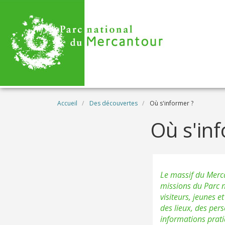
Aller au contenu principal
Fil d'Ariane
Accueil
Des découvertes
Où s'informer ?
Où s'in
Le massif du Mercan
missions du Parc na
visiteurs, jeunes e
des lieux, des pers
informations prati