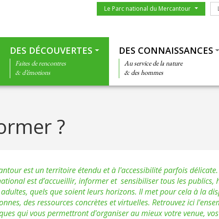
Menu du parc
Le
Le Parc national du Mercantour
Thématiques
DES DÉCOUVERTES
DES CONNAISSANCES
Faites de rencontres
Au service de la nature
& d’émotions
& des hommes
former ?
tour est un territoire étendu et à l'accessibilité parfois délicate
tional est d’accueillir, informer et sensibiliser tous les publics, 
t adultes, quels que soient leurs horizons. Il met pour cela à la di
onnes, des ressources concrètes et virtuelles. Retrouvez ici l'ens
ques qui vous permettront d'organiser au mieux votre venue, vo