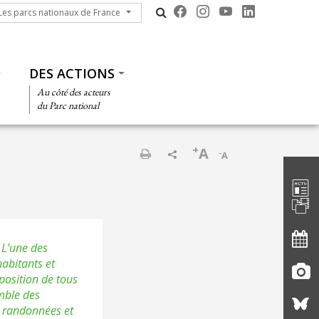
s parcs nationaux de France
Les parcs nationaux de France
DES ACTIONS
Au côté des acteurs
du Parc national
+
A
-
A
Barre d'
Imprimer
. L’une des
habitants et
sposition de tous
emble des
s randonnées et