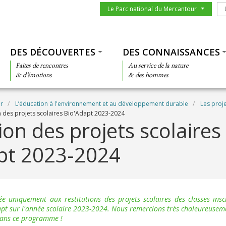
Menu du parc
Le
Le Parc national du Mercantour
Thématiques
DES DÉCOUVERTES
DES CONNAISSANCES
Faites de rencontres
Au service de la nature
& d’émotions
& des hommes
ir
L’éducation à l'environnement et au développement durable
Les proj
n des projets scolaires Bio'Adapt 2023-2024
ion des projets scolaires
pt 2023-2024
ée uniquement aux restitutions des projets scolaires des classes in
pt sur l'année scolaire 2023-2024. Nous remercions très chaleureusemen
 dans ce programme !