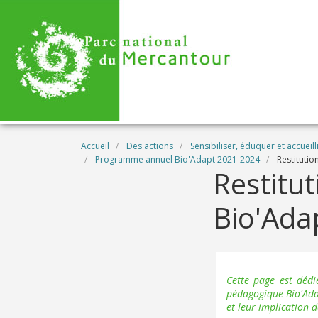
Aller au contenu principal
Fil d'Ariane
Accueil
Des actions
Sensibiliser, éduquer et accueill
Programme annuel Bio'Adapt 2021-2024
Restitutio
Restitut
Bio'Ada
Cette page est dédi
pédagogique Bio'Ada
et leur implication