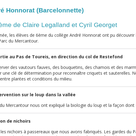
é Honnorat (Barcelonnette)
me de Claire Legalland et Cyril Georget
nnée, les élèves de 6ème du collège André Honnorat ont pu découvrir
Parc du Mercantour.
rtie au Pas de Toureis, en direction du col de Restefond
rver des vautours fauves, des bouquetins, des chamois et des mar
ser une clé de détermination pour reconnaître criquets et sauterelles. 
n entre plantes et conditions du milieu.
rvention sur le loup dans la vallée
u Mercantour nous ont expliqué la biologie du loup et la façon dont o
tion de nichoirs
 les nichoirs à passereaux que nous avons fabriqués. Les gardes du 