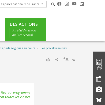
s parcs nationaux de France
Les parcs nationaux de France
DES ACTIONS
Au côté des acteurs
du Parc national
ets pédagogiques en cours
Les projets réalisés
Barre d'
+
A
-
A
Imprimer
scrites au programme
t toutes les classes