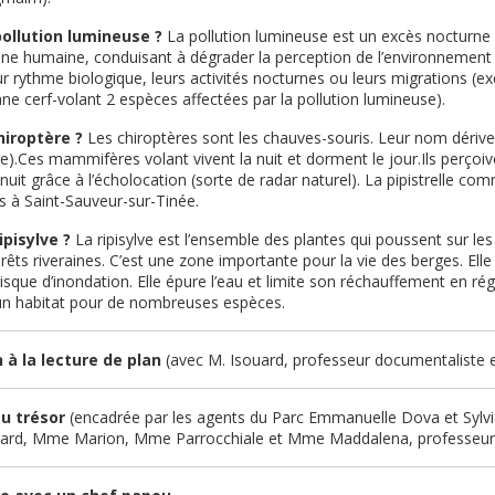
pollution lumineuse ?
La pollution lumineuse est un excès nocturne
igine humaine, conduisant à dégrader la perception de l’environnement
eur rythme biologique, leurs activités nocturnes ou leurs migrations (
ex
ane cerf-volant 2 espèces affectées par la pollution lumineuse).
hiroptère ?
Les chiroptères sont les chauves-souris. Leur nom dérive 
ile).Ces mammifères volant vivent la nuit et dorment le jour.Ils perçoiv
 nuit grâce à l’écholocation (sorte de radar naturel).
La pipistrelle co
s à Saint-Sauveur-sur-Tinée.
ipisylve ?
La ripisylve est l’ensemble des plantes qui poussent sur les r
rêts riveraines. C’est une zone importante pour la vie des berges. Elle 
 risque d’inondation. Elle épure l’eau et limite son réchauffement en ré
un habitat pour de nombreuses espèces.
n à la lecture de plan
(avec M. Isouard, professeur documentaliste
u trésor
(encadrée par les agents du Parc
Emmanuelle Dova et Sylvie 
uard, Mme Marion, Mme Parrocchiale et Mme Maddalena, professeur