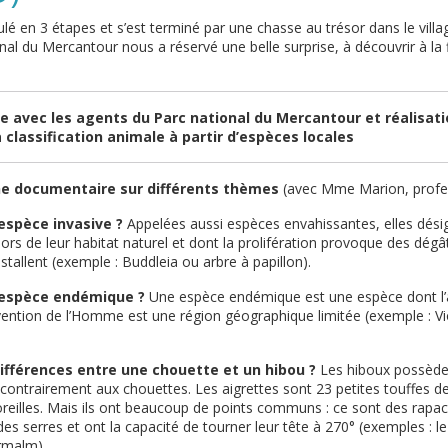
oulé en 3 étapes et s’est terminé par une chasse au trésor dans le villa
onal du Mercantour nous a réservé une belle surprise, à découvrir à la 
e avec les agents du Parc national du Mercantour et réalisati
 classification animale à partir d’espèces locales
e documentaire sur différents thèmes
(avec Mme Marion, profe
espèce invasive ?
Appelées aussi espèces envahissantes, elles dés
 ors de leur habitat naturel et dont la prolifération provoque des dégâ
stallent (
exemple : Buddleia ou arbre à papillon).
 espèce endémique ?
Une espèce endémique est une espèce dont l’a
rvention de l’Homme est une région géographique limitée (e
xemple : Vi
différences entre une chouette et un hibou ?
Les hiboux possèden
e contrairement aux chouettes. Les aigrettes sont 23 petites touffes d
reilles. Mais ils ont beaucoup de points communs : ce sont des rapac
es serres et ont la capacité de tourner leur tête à 270° (
exemples : le
gmalm).