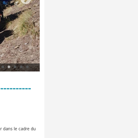
Nous essayons d’identifier un criquet (© C. Legalland)
-----------
r dans le cadre du