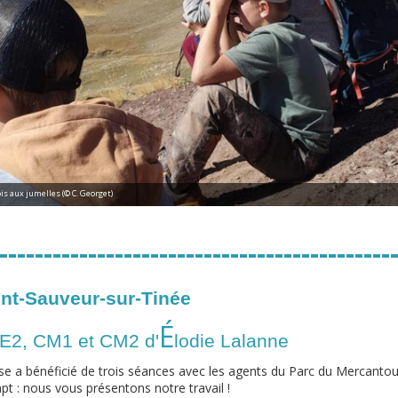
 aux jumelles (© C. Georget)
--------------------------------------------
int-Sauveur-sur-Tinée
É
E2, CM1 et CM2 d'
lodie Lalanne
sse a bénéficié de trois séances avec les agents du Parc du Mercantou
pt :
nous vous présentons notre travail !