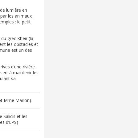
 de lumière en
 par les animaux.
emples : le petit
du grec Kheir (la
ent les obstacles et
mmune est un des
ives d’une rivière.
sert à maintenir les
gulant sa
 et Mme Marion)
Salicis et les
es d’EPS)