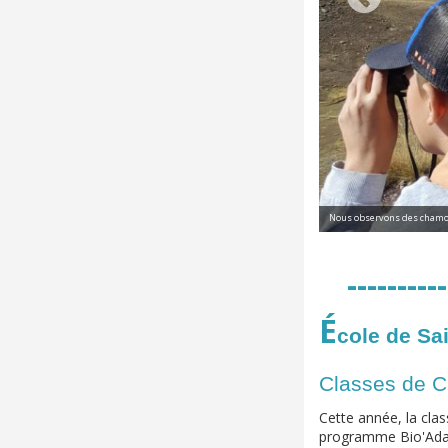
Nous observons des chamois
----------
É
cole de Sa
Classes de C
Cette année, la cla
programme Bio'Ada