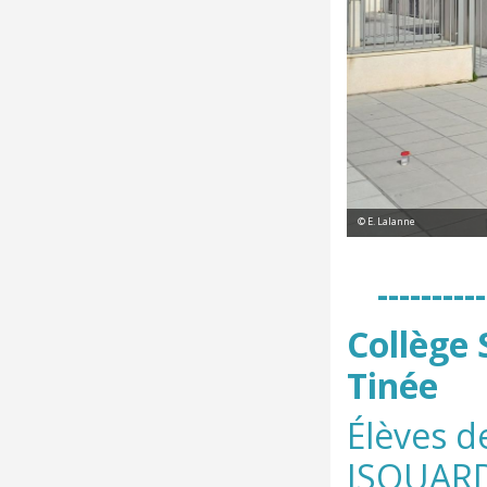
© E. Lalanne
----------
C
ollège 
Tinée
Élèves d
ISOUAR