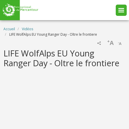
Aller au contenu principal
Fil d'Ariane
Accueil
Vidéos
LIFE WolfAlps EU Young Ranger Day - Oltre le frontiere
+
A
-
A
Name
LIFE WolfAlps EU Young
Ranger Day - Oltre le frontiere