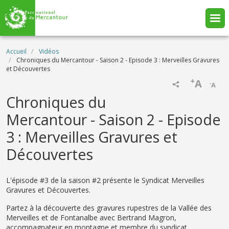
Aller au contenu principal
Fil d'Ariane
Accueil
Vidéos
Chroniques du Mercantour - Saison 2 - Episode 3 : Merveilles Gravures
et Découvertes
+
A
-
A
Name
Chroniques du
Mercantour - Saison 2 - Episode
3 : Merveilles Gravures et
Découvertes
Description
L'épisode #3 de la saison #2 présente le Syndicat Merveilles
Gravures et Découvertes.
Partez à la découverte des gravures rupestres de la Vallée des
Merveilles et de Fontanalbe avec Bertrand Magron,
accompagnateur en montagne et membre du syndicat.