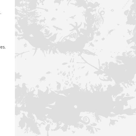
.
res.