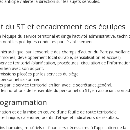
et anticipe / alerte la direction sur les sujets sensibles.
t du ST et encadrement des équipes
équipe du service territorial et dirige l'activité administrative, techni
ement les politiques conduites par l'établissement.
hiérarchique, sur l'ensemble des champs d'action du Parc (surveillanc
imoines, développement local durable, sensibilisation et accueil).
ice territorial (planification, procédures, circulation de l'information
n lien avec son adjoint.
missions pilotées par les services du siège.
u personnel saisonnier.
par le service territorial en lien avec le secrétariat général.
e les notations de l'ensemble du personnel du ST, en associant son adj
programmation
ation et de la mise en œuvre d'une feuille de route territoriale
chnique, calendrier, points d'étape et indicateurs de résultats.
ins humains, matériels et financiers nécessaires à l'application de la