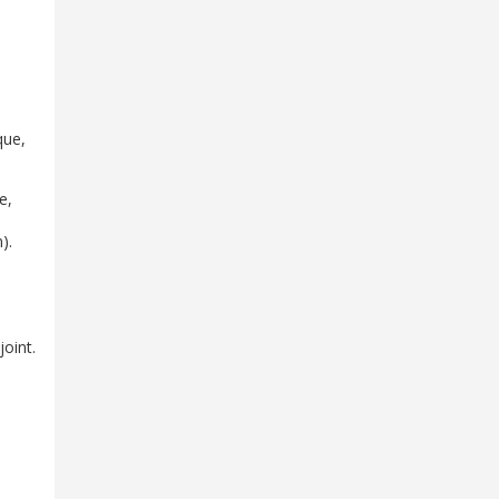
que,
e,
).
oint.