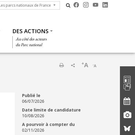
s parcs nationaux de France
Les parcs nationaux de France
DES ACTIONS
Au côté des acteurs
du Parc national
+
A
-
A
Barre d'
Imprimer
Publié le
06/07/2026
Date limite de candidature
10/08/2026
A pourvoir à compter du
02/11/2026