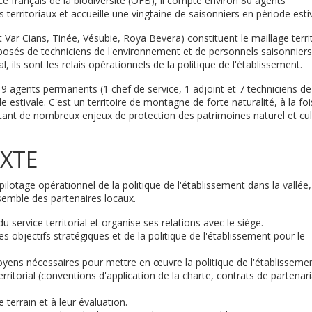
ice français de la biodiversité (OFB), il compte environ 80 agents
 territoriaux et accueille une vingtaine de saisonniers en période esti
 Var Cians, Tinée, Vésubie, Roya Bevera) constituent le maillage territ
posés de techniciens de l'environnement et de personnels saisonniers
al, ils sont les relais opérationnels de la politique de l'établissement.
 9 agents permanents (1 chef de service, 1 adjoint et 7 techniciens de
 estivale. C'est un territoire de montagne de forte naturalité, à la foi
entant de nombreux enjeux de protection des patrimoines naturel et cul
XTE
e pilotage opérationnel de la politique de l'établissement dans la vallée
ensemble des partenaires locaux.
 service territorial et organise ses relations avec le siège.
es objectifs stratégiques et de la politique de l'établissement pour le
yens nécessaires pour mettre en œuvre la politique de l'établisseme
ritorial (conventions d'application de la charte, contrats de partenari
e terrain et à leur évaluation.