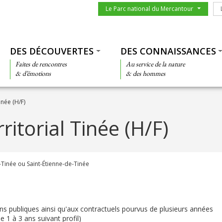
Menu du parc
Le
Le Parc national du Mercantour
Thématiques
DES DÉCOUVERTES
DES CONNAISSANCES
Faites de rencontres
Au service de la nature
& d’émotions
& des hommes
inée (H/F)
ritorial Tinée (H/F)
r-Tinée ou Saint-Étienne-de-Tinée
ons publiques ainsi qu'aux contractuels pourvus de plusieurs années
 1 à 3 ans suivant profil)