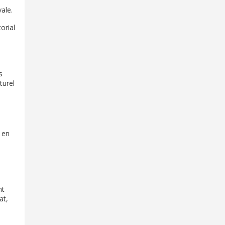
vale.
orial
s
turel
, en
nt
at,