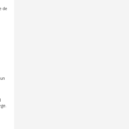
e de
 un
l
ège.