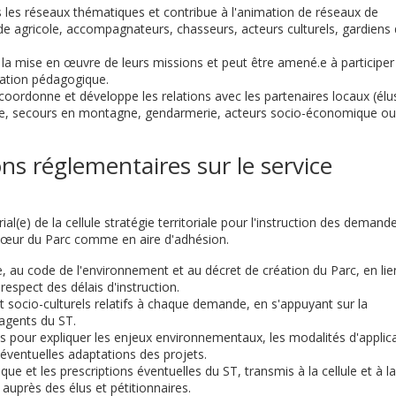
s les réseaux thématiques et contribue à l'animation de réseaux de
de agricole, accompagnateurs, chasseurs, acteurs culturels, gardiens
la mise en œuvre de leurs missions et peut être amené.e à participer
ation pédagogique.
 coordonne et développe les relations avec les partenaires locaux (élu
isme, secours en montagne, gendarmerie, acteurs socio-économique ou
ions réglementaires sur le service
orial(e) de la cellule stratégie territoriale pour l'instruction des demand
e cœur du Parc comme en aire d'adhésion.
e, au code de l'environnement et au décret de création du Parc, en lie
respect des délais d'instruction.
t socio-culturels relatifs à chaque demande, en s'appuyant sur la
 agents du ST.
res pour expliquer les enjeux environnementaux, les modalités d'applic
éventuelles adaptations des projets.
ue et les prescriptions éventuelles du ST, transmis à la cellule et à la
 auprès des élus et pétitionnaires.