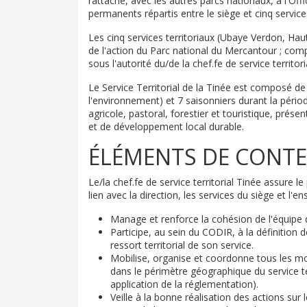
rattaché, avec les autres parcs nationaux, à l'Off
permanents répartis entre le siège et cinq services
Les cinq services territoriaux (Ubaye Verdon, Haut
de l'action du Parc national du Mercantour ; com
sous l'autorité du/de la chef.fe de service territori
Le Service Territorial de la Tinée est composé de
l'environnement) et 7 saisonniers durant la période
agricole, pastoral, forestier et touristique, prés
et de développement local durable.
ÉLÉMENTS DE CONTE
Le/la chef.fe de service territorial Tinée assure l
lien avec la direction, les services du siège et l'
Manage et renforce la cohésion de l'équipe du
Participe, au sein du CODIR, à la définition d
ressort territorial de son service.
Mobilise, organise et coordonne tous les mo
dans le périmètre géographique du service ter
application de la réglementation).
Veille à la bonne réalisation des actions sur l