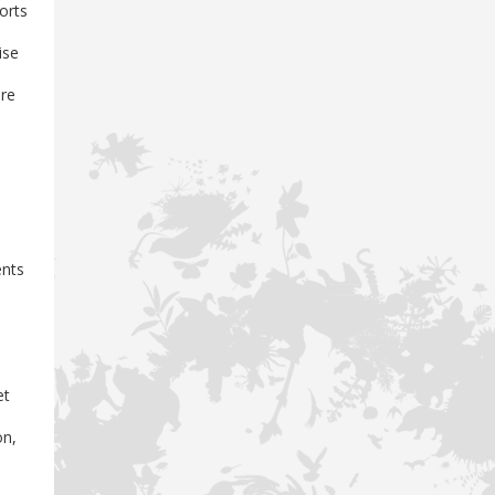
ports
ise
ire
ents
et
on,