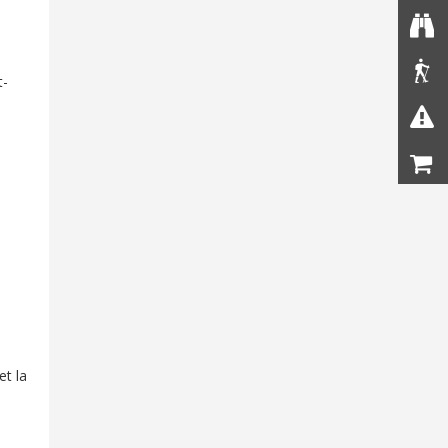
t-
et la