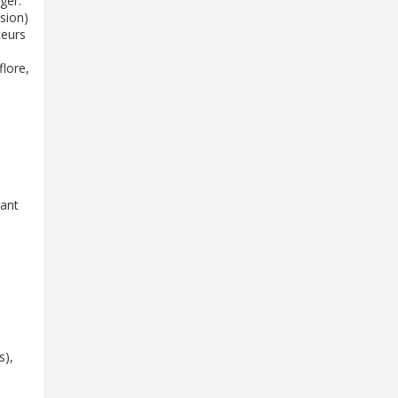
ger.
ésion)
teurs
flore,
rant
s),