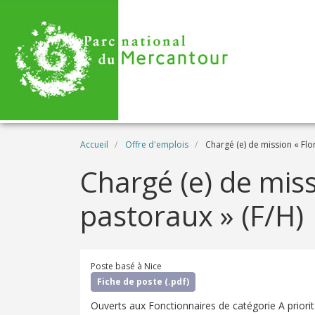
Aller au contenu principal
Fil d'Ariane
Accueil
Offre d'emplois
Chargé (e) de mission « Flor
Chargé (e) de miss
pastoraux » (F/H)
Poste basé à Nice
Fiche de poste (.pdf)
Ouverts aux Fonctionnaires de catégorie A priori