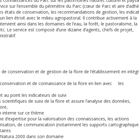
les connaissances du Parc sur les patrimoines naturel, culturel et paysa
ervice sur l’ensemble du périmètre du Parc (cœur de Parc et aire d’adh
les états de conservation, les recommandations de gestion, les indica
a un lien étroit avec le milieu agropastoral. Il contribue activement à la
rvient ainsi dans les domaines de l’eau, la forêt, le pastoralisme, la 
etc. Le service est composé d’une dizaine d’agents, chefs de projet,
istratif.
 de conservation et de gestion de la flore de l’établissement en intég
 conservation et de connaissance de la flore en lien avec les
t au point les indicateurs de suivi
scientifiques de suivi de la flore et assure l’analyse des données,
lore,
n interne sur ce thème
 d’expertise pour la valorisation des connaissances, les actions
arisation, de communication (notamment les supports cartographique
taires
on Natura 2000 dans son domaine