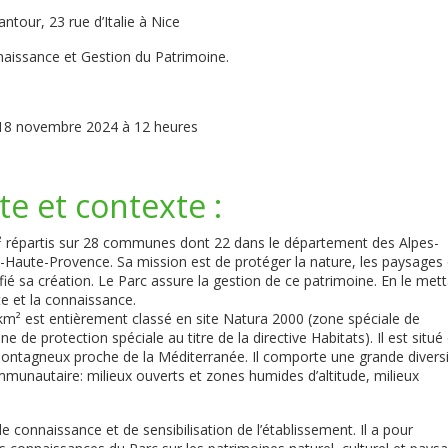
ntour, 23 rue d’Italie à Nice
naissance et Gestion du Patrimoine.
i 18 novembre 2024 à 12 heures
e et contexte :
² répartis sur 28 communes dont 22 dans le département des Alpes-
Haute-Provence. Sa mission est de protéger la nature, les paysages 
tifié sa création. Le Parc assure la gestion de ce patrimoine. En le met
rte et la connaissance.
m² est entièrement classé en site Natura 2000 (zone spéciale de
e de protection spéciale au titre de la directive Habitats). Il est situé
l montagneux proche de la Méditerranée. Il comporte une grande divers
mmunautaire: milieux ouverts et zones humides d’altitude, milieux
 connaissance et de sensibilisation de l’établissement. Il a pour