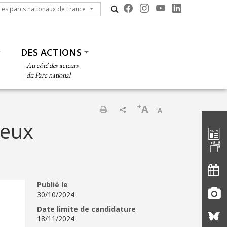
s parcs nationaux de France
Les parcs nationaux de France
DES ACTIONS
Au côté des acteurs
du Parc national
+
A
-
A
Barre d'
Imprimer
ieux
Publié le
30/10/2024
Date limite de candidature
18/11/2024