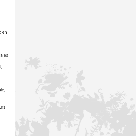
x en
rales
B,
le,
urs