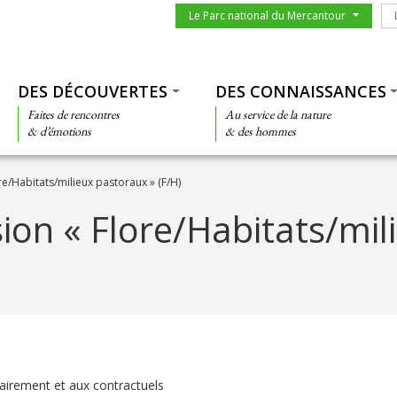
Menu du parc
Le
Le Parc national du Mercantour
Thématiques
DES DÉCOUVERTES
DES CONNAISSANCES
Faites de rencontres
Au service de la nature
& d’émotions
& des hommes
e/Habitats/milieux pastoraux » (F/H)
ion « Flore/Habitats/mil
tairement et aux contractuels