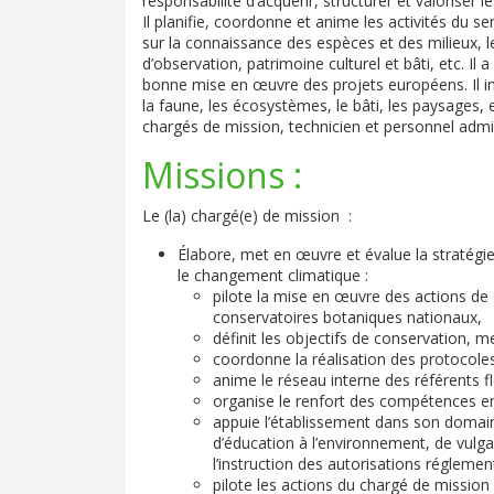
responsabilité d’acquérir, structurer et valoriser 
Il planifie, coordonne et anime les activités du s
sur la connaissance des espèces et des milieux, 
d’observation, patrimoine culturel et bâti, etc. Il 
bonne mise en œuvre des projets européens. Il inte
la faune, les écosystèmes, le bâti, les paysages, 
chargés de mission, technicien et personnel admin
Missions :
Le (la) chargé(e) de mission :
Élabore, met en œuvre et évalue la stratégie
le changement climatique :
pilote la mise en œuvre des actions de
conservatoires botaniques nationaux,
définit les objectifs de conservation, me
coordonne la réalisation des protocoles 
anime le réseau interne des référents f
organise le renfort des compétences e
appuie l’établissement dans son domaine
d’éducation à l’environnement, de vulg
l’instruction des autorisations réglemen
pilote les actions du chargé de missi