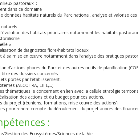
milieux pastoraux :
ement dans ce domaine
 de données habitats naturels du Parc national, analyse et valorise ces
 naturels.
l’évolution des habitats prioritaires notamment les habitats pastorau
storalisme
elle »
éalisation de diagnostics flore/habitats locaux
 et à sa mise en œuvre notamment dans l’analyse des pratiques pasto
lan d'actions phares du Parc et des autres outils de planification (CO
 titre des dossiers concernés
ets portés par l'établissement.
ternes (ALCOTRA, LIFE,...).
s thématiques le concernant en lien avec la cellule stratégie territoria
 réalisation des actions et du budget pour ces actions,
res du projet (réunions, formations, mise œuvre des actions)
saires pour rendre compte du déroulement du projet auprès des finance
mpétences :
ie/Gestion des Ecosystèmes/Sciences de la Vie