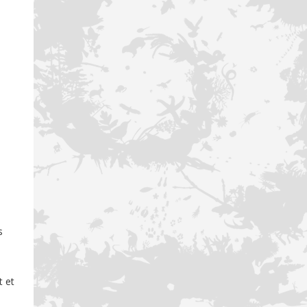
s
t et