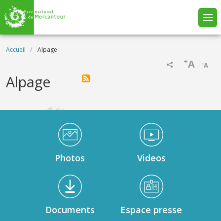
Aller au contenu principal
Fil d'Ariane
Accueil
Alpage
+
A
-
A
Alpage
Médiathèque Footer
Photos
Videos
Documents
Espace presse