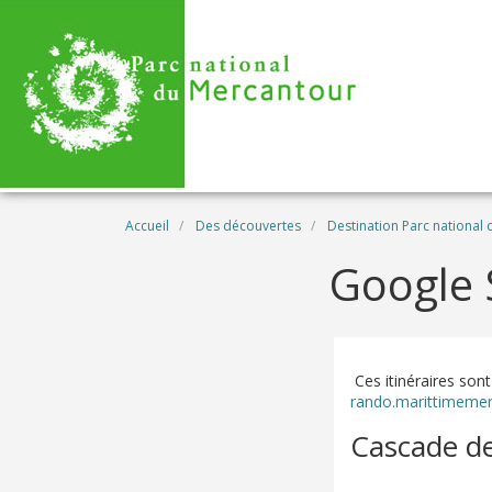
Aller au contenu principal
Fil d'Ariane
Accueil
Des découvertes
Destination Parc national
Google 
Ces itinéraires sont
rando.marittimemer
Cascade de