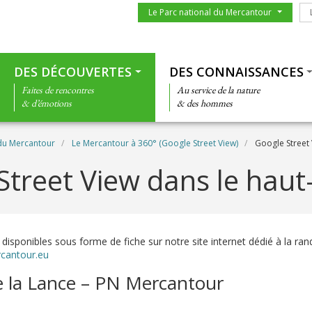
Menu du parc
Le
Le Parc national du Mercantour
Thématiques
DES DÉCOUVERTES
DES CONNAISSANCES
Faites de rencontres
Au service de la nature
& d’émotions
& des hommes
 du Mercantour
Le Mercantour à 360° (Google Street View)
Google Street 
Street View dans le hau
 disponibles sous forme de fiche sur notre site internet dédié à la r
cantour.eu
 la Lance – PN Mercantour