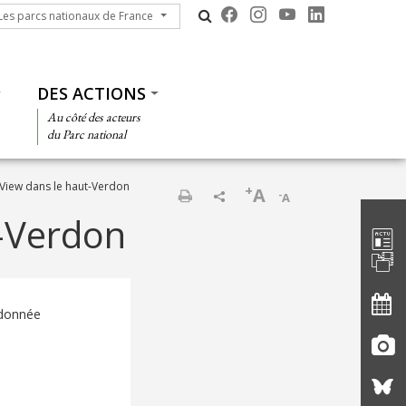
s parcs nationaux de France
Les parcs nationaux de France
DES ACTIONS
Au côté des acteurs
du Parc national
View dans le haut-Verdon
+
A
-
A
Barre d'
Imprimer
t-Verdon
andonnée