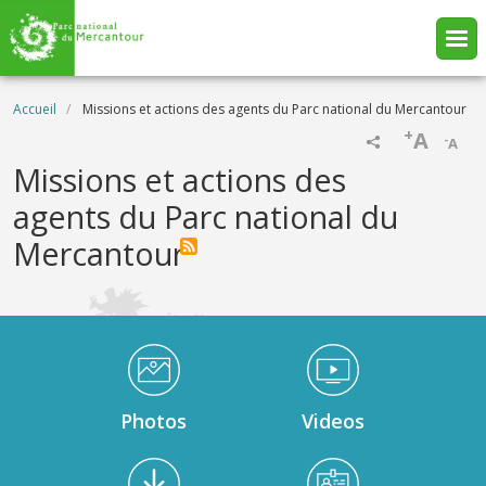
Aller au contenu principal
Fil d'Ariane
Accueil
Missions et actions des agents du Parc national du Mercantour
+
A
-
A
Missions et actions des
agents du Parc national du
Mercantour
Médiathèque Footer
Photos
Videos