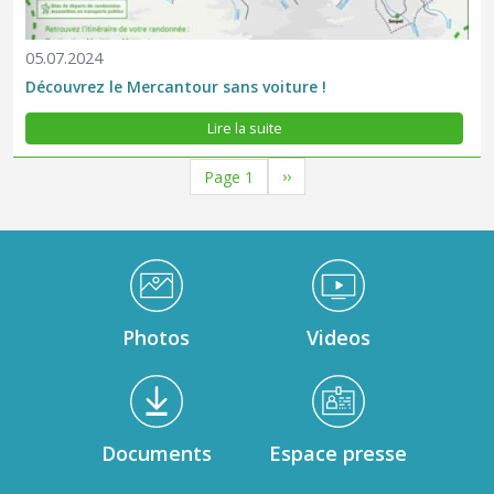
05.07.2024
Découvrez le Mercantour sans voiture !
Lire la suite
Pagination
Page suivante
››
Page 1
Médiathèque Footer
Photos
Videos
Documents
Espace presse