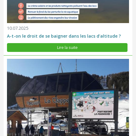
10.07.2025
A-t-on le droit de se baigner dans les lacs d'altitude ?
La neige est tombée en altitude ces derniers jours, vous serez
peut-être tenté par du ski hors piste ? Mais n'oubliez pas nos
Lire la suite
amis les tétras-lyre, ambassadeurs de toute la faune sauvage de
nos montagnes. Pour eux, la poudreuse ne représente pas les...