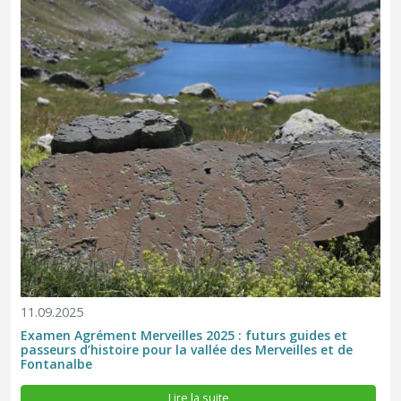
11.09.2025
Examen Agrément Merveilles 2025 : futurs guides et
passeurs d’histoire pour la vallée des Merveilles et de
Fontanalbe
Depuis plus de vingt ans, une belle histoire unit Merveilles
Gravures et Découvertes (MGD) et le Parc national du Mercantour
! Dans le cadre de ce partenariat, le Parc confie à MGD
Lire la suite