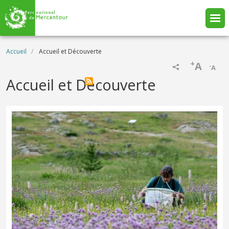
Aller au contenu principal
Fil d'Ariane
Accueil
Accueil et Découverte
+
A
-
A
Accueil et Découverte