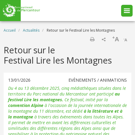
Aller au contenu principal
Fil d'Ariane
Accueil
Actualités
Retour sur le Festival Lire les Montagnes
+
A
-
A
Imprimer
Retour sur le
Festival Lire les Montagnes
13/01/2026
EVÈNEMENTS / ANIMATIONS
Du 4 au 13 décembre 2025, cinq médiathèques situées dans le
territoire du Parc national du Mercantour ont participé
au
festival
Lire les montagnes
.
Ce festival, initié par la
convention Alpine
à l'occasion de la journée internationale de
la montagne du 11 décembre, est dédié
à la littérature et à
la montagne
à travers des évènements dans toutes les Alpes.
Il permet de mettre en avant les différences culturelles et
similitudes des différentes régions des Alpes ainsi que de
sensibiliser à la protection du patrimoine naturel des