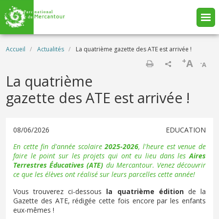
Aller au contenu principal
Fil d'Ariane
Accueil
Actualités
La quatrième gazette des ATE est arrivée !
+
A
-
A
Imprimer
La quatrième
gazette des ATE est arrivée !
08/06/2026
EDUCATION
En cette fin d'année scolaire
2025-2026
, l'heure est venue de
faire le point sur les projets qui ont eu lieu dans les
Aires
Terrestres Éducatives
(ATE)
du Mercantour. Venez découvrir
ce que les élèves ont réalisé sur leurs parcelles cette année!
Vous trouverez ci-dessous
la quatrième édition
de la
Gazette des ATE, rédigée cette fois encore par les enfants
eux-mêmes !