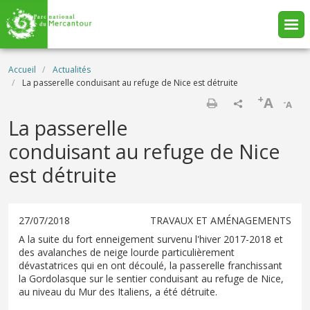
Aller au contenu principal
Fil d'Ariane
Accueil
Actualités
La passerelle conduisant au refuge de Nice est détruite
+
A
-
A
Imprimer
La passerelle
conduisant au refuge de Nice
est détruite
27/07/2018
TRAVAUX ET AMÉNAGEMENTS
A la suite du fort enneigement survenu l'hiver 2017-2018 et
des avalanches de neige lourde particulièrement
dévastatrices qui en ont découlé, la passerelle franchissant
la Gordolasque sur le sentier conduisant au refuge de Nice,
au niveau du Mur des Italiens, a été détruite.