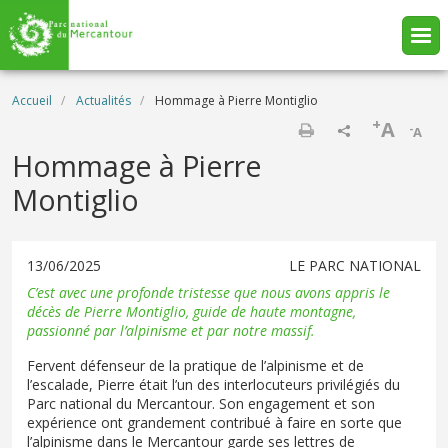
Aller au contenu principal
Fil d'Ariane
Accueil
Actualités
Hommage à Pierre Montiglio
+
A
-
A
Imprimer
Hommage à Pierre
Montiglio
13/06/2025
LE PARC NATIONAL
C’est avec une profonde tristesse que nous avons appris le
décès de Pierre Montiglio, guide de haute montagne,
passionné par l’alpinisme et par notre massif.
Fervent défenseur de la pratique de l’alpinisme et de
l’escalade, Pierre était l’un des interlocuteurs privilégiés du
Parc national du Mercantour. Son engagement et son
expérience ont grandement contribué à faire en sorte que
l’alpinisme dans le Mercantour garde ses lettres de