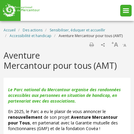
Aller au contenu principal
Fil d'Ariane
Accueil
Des actions
Sensibiliser, éduquer et accueillir
Accessibilité et handicap
Aventure Mercantour pour tous (AMT)
+
A
-
A
Imprimer
Aventure
Mercantour pour tous (AMT)
Le Parc national du Mercantour organise des randonnées
accessibles aux personnes en situation de handicap, en
partenariat avec des associations.
En 2025, le Parc a eu le plaisir de vous annoncer le
renouvellement
de son projet
Aventure Mercantour
pour Tous
,
en partenariat avec la Garantie mutuelle des
fonctionnaires (GMF) et de la fondation Covéa !