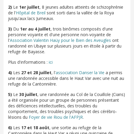
2)
Le
1er juillet
, 8 jeunes adultes atteints de schizophrénie
de l'
Hôpital de Breil
sont sorti dans la vallée de la Roya
jusqu'aux lacs Jumeaux.
3)
Du
1er au 4 juillet
,
trois binômes composés d'une
personne voyante et d'une personne non-voyante
de
l'
Association Valentin Haüy pour le Bien des Aveugles
ont
randonné en Ubaye sur plusieurs jours en étoile à partir du
refuge de Bayasse.
Plus d'informations :
ici
4)
Les
27 et 28 juillet
, l'
association Danser la Vie
a permis
une randonnée accessible dans le Haut Var avec une nuit au
refuge de la Cantonnière.
5)
Le
30 juillet
, une randonnée au Col de la Couillole (Cians)
a été organisée pour un groupe de personnes présentant
des déficiences intellectuelles, des troubles du
comportement, des troubles psychiques et des cérébro-
lésions du
Foyer de vie Riou de l'AFPJR
.
6)
Les
17 et 18 août
, une sortie au refuge de la
Cantonnière dans le Haut Var a réuni une quinzaine de