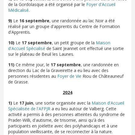
de la Gordolasque a été organisé par le
Foyer d'Accueil
Médicalisé
.
9)
Le
16 septembre
, une randonnée au lac Noir a été
réalisé par un groupe d'apprentis du Centre de Formation
d'Apprentis.
10)
Le
17 septembre
, un petit groupe de la
Maison
d'Accueil Spécialisé
de Saint Jeannet ont effectué une sortie
sur le plateau de Beuil les Launes.
11)
Ce même jour, le
17 septembre
, une randonnée en
direction du Lac de la Graveirette a eu lieu avec des
personnes résidentes au
Foyer de Vie
Riou de Châteauneuf
de Grasse.
2024
1)
Le
17 juin
, une sortie organisée avec la
Maison d'Accueil
Spécialisée de l'AFPJR
a eu lieu autour de Valberg. Cette
activité a permis à des personnes atteintes du syndrome de
Prader-Willi, d'autisme, de trisomie, ainsi qu'à des
participants en joëlette avec des polyhandicaps et à une
population vieillissante, de se reconnecter à la nature.