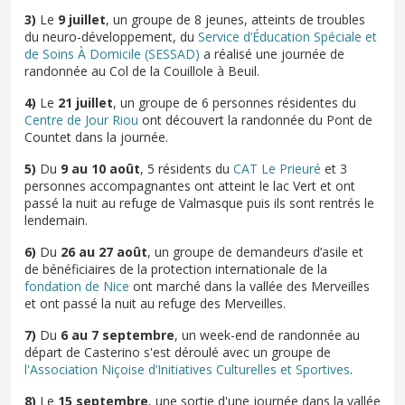
3)
Le
9 juillet
, un groupe de 8 jeunes, atteints de troubles
du neuro-développement, du
Service d’Éducation Spéciale et
de Soins À Domicile (SESSAD)
a réalisé une journée de
randonnée au Col de la Couillole à Beuil.
4)
Le
21 juillet
, un groupe de 6 personnes résidentes du
Centre de Jour Riou
ont découvert la randonnée du
Pont de
Countet dans la journée.
5)
Du
9 au 10 août
, 5 résidents du
CAT Le Prieuré
et 3
personnes accompagnantes ont atteint le lac Vert et ont
passé la nuit au refuge de Valmasque puis ils sont rentrés le
lendemain.
6)
Du
26 au 27 août
, un groupe de demandeurs d’asile et
de bénéficiaires de la protection internationale de la
fondation de Nice
ont marché dans la vallée des Merveilles
et ont passé la nuit au refuge des Merveilles.
7)
Du
6 au 7 septembre
, un week-end de randonnée au
départ de Casterino s'est déroulé avec un groupe de
l'Association Niçoise d’Initiatives Culturelles et Sportives
.
8)
Le
15 septembre
, une sortie d'une journée dans la vallée