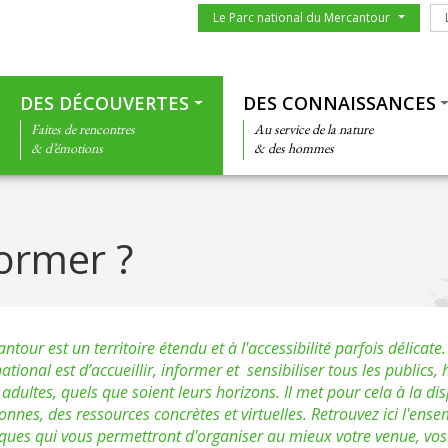
Menu du parc
Le
Le Parc national du Mercantour
Thématiques
DES DÉCOUVERTES
DES CONNAISSANCES
Faites de rencontres
Au service de la nature
& d’émotions
& des hommes
former ?
tour est un territoire étendu et à l'accessibilité parfois délicate
tional est d’accueillir, informer et sensibiliser tous les publics, 
t adultes, quels que soient leurs horizons. Il met pour cela à la di
onnes, des ressources concrètes et virtuelles. Retrouvez ici l'ens
ques qui vous permettront d'organiser au mieux votre venue, vo