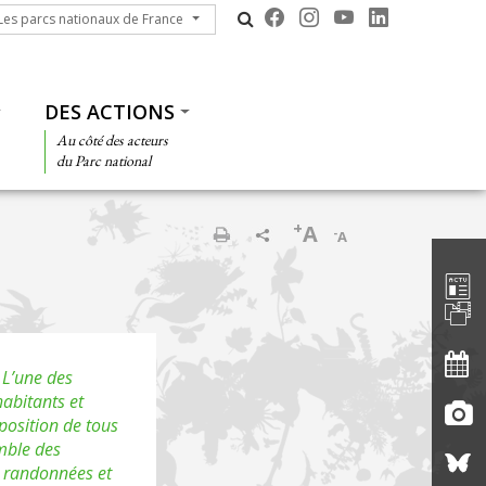
s parcs nationaux de France
Les parcs nationaux de France
DES ACTIONS
Au côté des acteurs
du Parc national
+
A
-
A
Barre d'
Print
. L’une des
habitants et
sposition de tous
emble des
s randonnées et