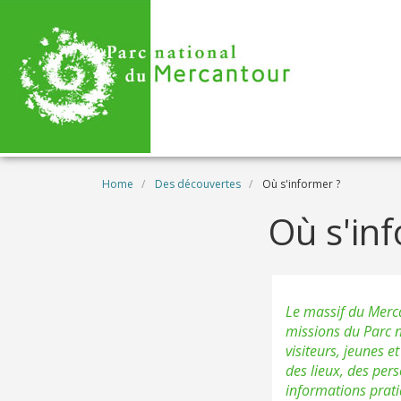
Skip to main content
Breadcrumb
Home
Des découvertes
Où s'informer ?
Où s'in
Le massif du Mercan
missions du Parc na
visiteurs, jeunes e
des lieux, des pers
informations prati