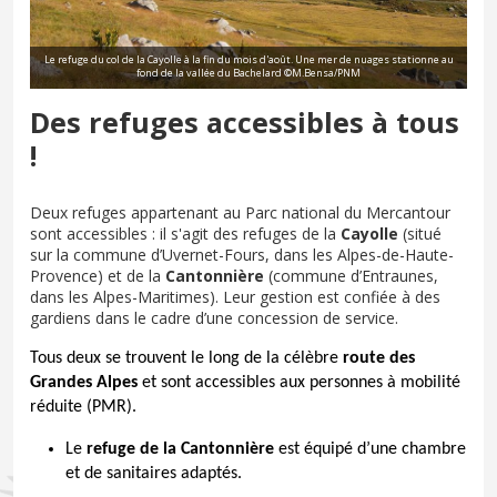
Le refuge du col de la Cayolle à la fin du mois d'août. Une mer de nuages stationne au
fond de la vallée du Bachelard ©M.Bensa/PNM
Des refuges accessibles à tous
!
Deux refuges appartenant au Parc national du Mercantour
sont accessibles : il s'agit des refuges de la
Cayolle
(situé
sur la commune d’Uvernet-Fours, dans les Alpes-de-Haute-
Provence) et de la
Cantonnière
(commune d’Entraunes,
dans les Alpes-Maritimes). Leur gestion est confiée à des
gardiens dans le cadre d’une concession de service.
Tous deux se trouvent le long de la célèbre
route des
Grandes Alpes
et sont accessibles aux personnes à mobilité
réduite (PMR).
Le
refuge de la Cantonnière
est équipé d’une chambre
et de sanitaires adaptés.