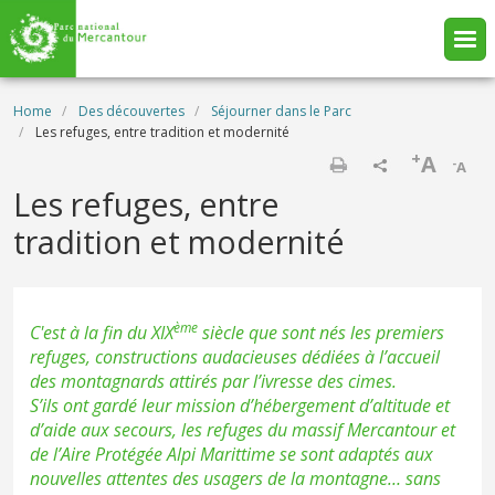
Skip to main content
Breadcrumb
Home
Des découvertes
Séjourner dans le Parc
Les refuges, entre tradition et modernité
+
A
-
A
Print
Les refuges, entre
tradition et modernité
ème
C'est à la fin du XIX
siècle que sont nés les premiers
refuges, constructions audacieuses dédiées à l’accueil
des montagnards attirés par l’ivresse des cimes.
S’ils ont gardé leur mission d’hébergement d’altitude et
d’aide aux secours, les refuges du massif Mercantour et
de l’Aire Protégée Alpi Marittime se sont adaptés aux
nouvelles attentes des usagers de la montagne… sans