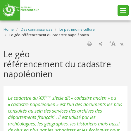
Skip to main content
Breadcrumb
Home
Des connaissances
Le patrimoine culturel
Le géo-référencement du cadastre napoléonien
+
A
-
A
Print
Le géo-
référencement du cadastre
napoléonien
ème
Le cadastre du XIX
siècle dit « cadastre ancien » ou
« cadastre napoléonien » est l’un des documents les plus
consultés au sein des services des archives des
1
départements français
. Il est utilisé par les
archéologues, les géographes, les historiens mais aussi
de plus en plus par les urbanistes et les écologues pour