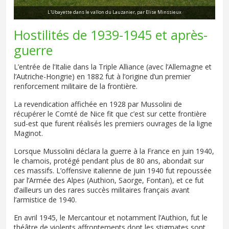
L'Ubayette dans le vallon du Lauzanier, par Elise Minssieux
Hostilités de 1939-1945 et après-
guerre
L’entrée de l’Italie dans la Triple Alliance (avec l’Allemagne et
l’Autriche-Hongrie) en 1882 fut à l’origine d’un premier
renforcement militaire de la frontière.
La revendication affichée en 1928 par Mussolini de
récupérer le Comté de Nice fit que c’est sur cette frontière
sud-est que furent réalisés les premiers ouvrages de la ligne
Maginot.
Lorsque Mussolini déclara la guerre à la France en juin 1940,
le chamois, protégé pendant plus de 80 ans, abondait sur
ces massifs. L’offensive italienne de juin 1940 fut repoussée
par l’Armée des Alpes (Authion, Saorge, Fontan), et ce fut
d’ailleurs un des rares succès militaires français avant
l’armistice de 1940.
En avril 1945, le Mercantour et notamment l’Authion, fut le
théâtre de violents affrontements dont les stigmates sont