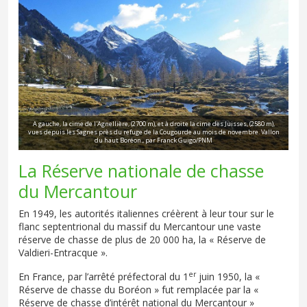
A gauche, la cime de l'Agnellière, (2700 m), et à droite la cime des Juisses, (2580 m),
vues depuis les Sagnes près du refuge de la Cougourde au mois de novembre. Vallon
du haut Boréon., par Franck Guigo/PNM
La Réserve nationale de chasse
du Mercantour
En 1949, les autorités italiennes créèrent à leur tour sur le
flanc septentrional du massif du Mercantour une vaste
réserve de chasse de plus de 20 000 ha, la « Réserve de
Valdieri-Entracque ».
er
En France, par l’arrêté préfectoral du 1
juin 1950, la «
Réserve de chasse du Boréon » fut remplacée par la «
Réserve de chasse d’intérêt national du Mercantour »