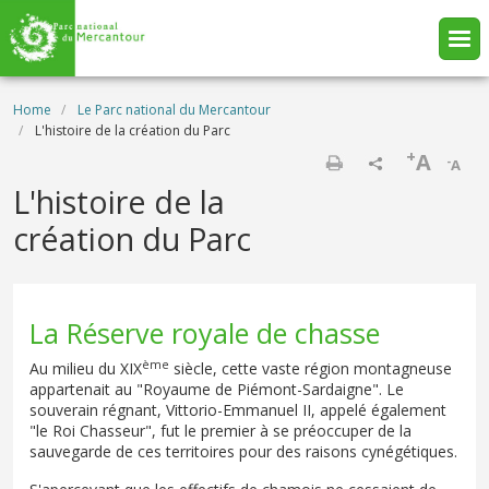
Skip to main content
Breadcrumb
Home
Le Parc national du Mercantour
L'histoire de la création du Parc
+
A
-
A
Print
L'histoire de la
création du Parc
La Réserve royale de chasse
ème
Au milieu du XIX
siècle, cette vaste région montagneuse
appartenait au "Royaume de Piémont-Sardaigne". Le
souverain régnant, Vittorio-Emmanuel II, appelé également
"le Roi Chasseur", fut le premier à se préoccuper de la
sauvegarde de ces territoires pour des raisons cynégétiques.