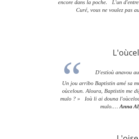
encore dans la poche.
L'un d'entre
Curé, vous ne voulez pas a
L'oùce
D'estioù anavou au
Un jou arribo Baptistin amé sa mu
oùceloun.
Aloura, Baptistin me d
mulo ? »
Ioù li ai douna l'oùcel
mulo.…
Anna Al
L'oise