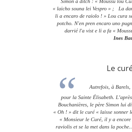
Simon a ditch : « Moussu lou Cur
« laicho souna lei Vespro » ;
La dam
li a encaro de raiolo ! » Lou cura s
potcho. N'en pren encaro uno pugna
darrié l'a vist e li a fa « Mou
Ines Ba
Le curé
Autrefois, à Barels,
pour la Sainte Élisabeth.
L’après
Bouchanières, le père Simon lui di
« Oh ! » dit le curé « laisse sonner l
« Monsieur le Curé, il y a encore
raviolis et se la met dans la poche.