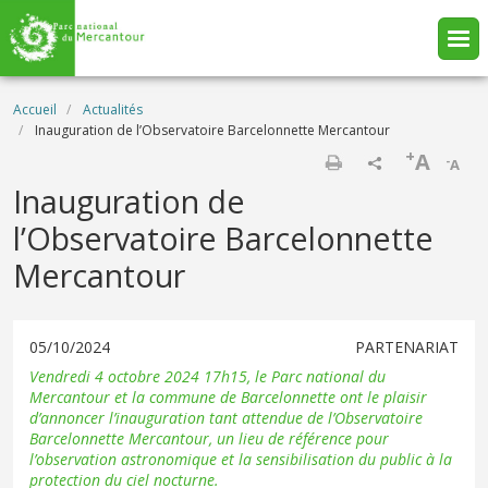
Aller au contenu principal
Fil d'Ariane
Accueil
Actualités
Inauguration de l’Observatoire Barcelonnette Mercantour
+
A
-
A
Imprimer
Inauguration de
l’Observatoire Barcelonnette
Mercantour
05/10/2024
PARTENARIAT
Vendredi 4 octobre 2024 17h15, le Parc national du
Mercantour et la commune de Barcelonnette ont le plaisir
d’annoncer l’inauguration tant attendue de l’Observatoire
Barcelonnette Mercantour, un lieu de référence pour
l’observation astronomique et la sensibilisation du public à la
protection du ciel nocturne.