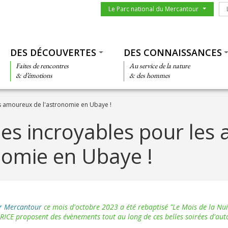
Menu du parc
Le
Le Parc national du Mercantour
Thématiques
DES DÉCOUVERTES
DES CONNAISSANCES
Faites de rencontres
Au service de la nature
& d’émotions
& des hommes
s amoureux de l'astronomie en Ubaye !
ées incroyables pour les
nomie en Ubaye !
ur Mercantour
ce mois d'octobre 2023 a été rebaptisé "Le Mois de la Nuit
a RICE proposent des évènements tout au long de ces belles soirées d'au