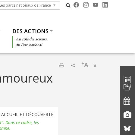
s parcs nationaux de France
Les parcs nationaux de France
DES ACTIONS
Au côté des acteurs
du Parc national
+
A
-
A
Barre d'
Imprimer
 amoureux
ACCUEIL ET DÉCOUVERTE
". Dans ce cadre, les
tomne.